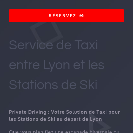
RÉSERVEZ
Service de Taxi
entre Lyon et les
Stations de Ski
Private Driving : Votre Solution de Taxi pour
les Stations de Ski au départ de Lyon
Que vous planifiez une escapade hivernale ou