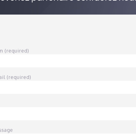
m (required)
il (required)
ssage