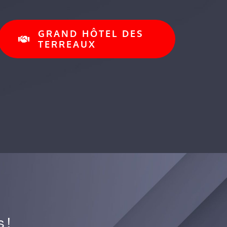
GRAND HÔTEL DES
TERREAUX
 !