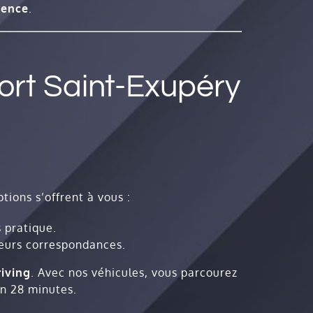
uence
.
ort Saint-Exupéry
ptions s’offrent à vous :
 pratique.
ieurs correspondances.
riving
. Avec nos véhicules, vous parcourez
on 28 minutes.