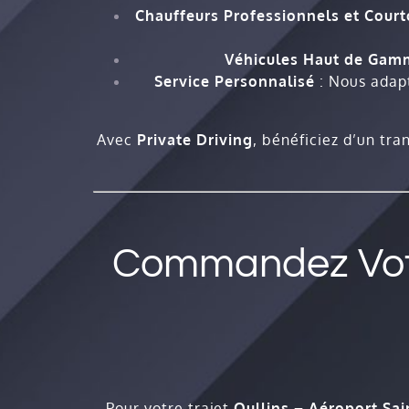
Chauffeurs Professionnels et Court
Véhicules Haut de Gam
Service Personnalisé
: Nous adapt
Avec
Private Driving
, bénéficiez d’un tra
Commandez Votre
Pour votre trajet
Oullins – Aéroport Sai