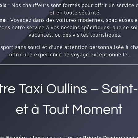
ois
: Nos chauffeurs sont formés pour offrir un service 
et en toute sécurité.
me
: Voyagez dans des voitures modernes, spacieuses et
ons notre service à vos besoins spécifiques, que ce soi
vacances, ou des visites touristiques.
nsport sans souci et d’une attention personnalisée à c
offrir une expérience de voyage exceptionnelle.
 Taxi Oullins – Saint
et à Tout Moment
nt-Exupéry
, choisissez un taxi de
Private Driving
pour p